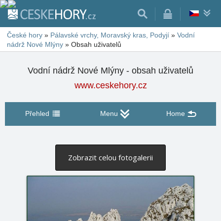
České hory
»
Pálavské vrchy, Moravský kras, Podyjí
»
Vodní
nádrž Nové Mlýny
»
Obsah uživatelů
Vodní nádrž Nové Mlýny - obsah uživatelů
www.ceskehory.cz
Přehled
Menu
Home
Zobrazit celou fotogalerii