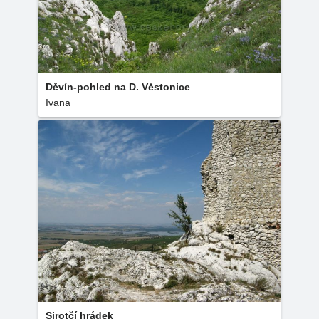
Děvín-pohled na D. Věstonice
Ivana
Sirotčí hrádek