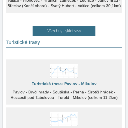
Valtice - Hlohovec - Hraniční zámeček - Lednice - Janův hrad -
Břeclav (Kančí obora) - Svatý Hubert - Valtice (celkem 30,1km)
Všechny cyklotrasy
Turistické trasy
Turistická trasa: Pavlov - Mikulov
Pavlov - Dívčí hrady - Soutěska - Perná - Sirotčí hrádek -
Rozcestí pod Tabulovou - Turold - Mikulov (celkem 11,2km)