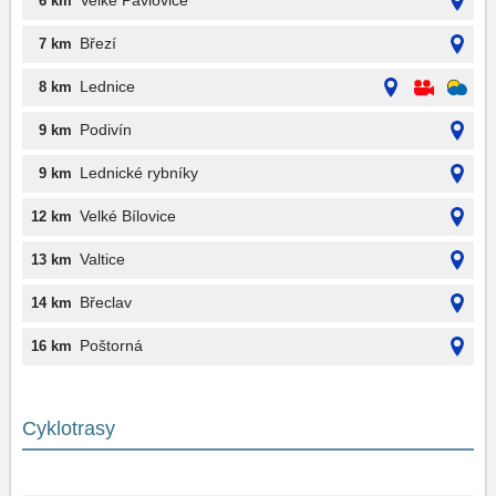
Velké Pavlovice
6 km
Březí
7 km
Lednice
8 km
Podivín
9 km
Lednické rybníky
9 km
Velké Bílovice
12 km
Valtice
13 km
Břeclav
14 km
Poštorná
16 km
Cyklotrasy