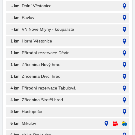
Dolní Věstonice
- km
Pavlov
- km
VN Nové Mlýny - koupaliště
- km
Horní Věstonice
1 km
Přírodní rezervace Děvín
1 km
Zřícenina Nový hrad
1 km
Zřícenina Dívčí hrad
1 km
Přírodní rezervace Tabulová
4 km
Zřícenina Sirotčí hrad
4 km
Hustopeče
5 km
Mikulov
6 km