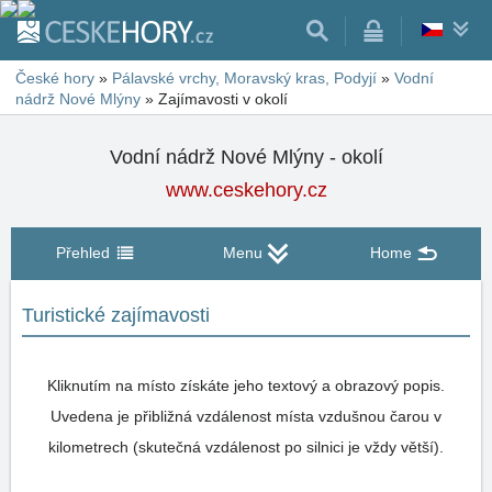
České hory
»
Pálavské vrchy, Moravský kras, Podyjí
»
Vodní
nádrž Nové Mlýny
»
Zajímavosti v okolí
Vodní nádrž Nové Mlýny - okolí
www.ceskehory.cz
Přehled
Menu
Home
Turistické zajímavosti
Kliknutím na místo získáte jeho textový a obrazový popis.
Uvedena je přibližná vzdálenost místa vzdušnou čarou v
kilometrech (skutečná vzdálenost po silnici je vždy větší).