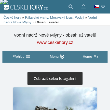
České hory
»
Pálavské vrchy, Moravský kras, Podyjí
»
Vodní
nádrž Nové Mlýny
»
Obsah uživatelů
Vodní nádrž Nové Mlýny - obsah uživatelů
www.ceskehory.cz
Přehled
Menu
Home
Zobrazit celou fotogalerii