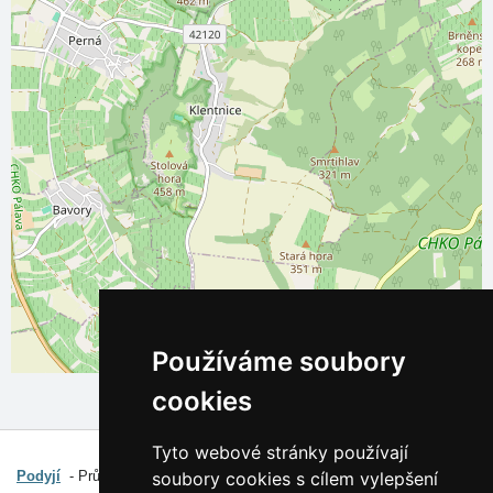
Používáme soubory
Leaflet
| ©
OpenStreetMap
contributors
cookies
Tyto webové stránky používají
Zajímavé odkazy:
soubory cookies s cílem vylepšení
Podyjí
Průvodce oblastí