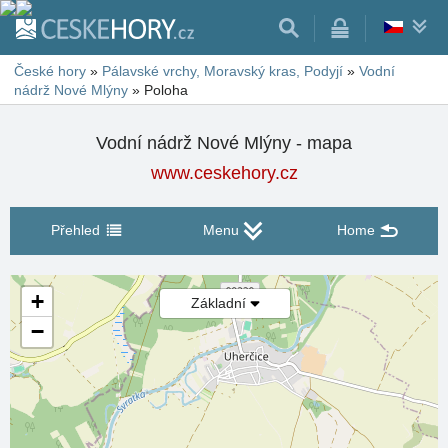
České hory
»
Pálavské vrchy, Moravský kras, Podyjí
»
Vodní
nádrž Nové Mlýny
»
Poloha
Vodní nádrž Nové Mlýny - mapa
www.ceskehory.cz
Přehled
Menu
Home
+
Základní
−