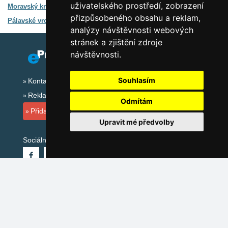
uživatelského prostředí, zobrazení
Moravský kras
Průvodce oblastí
přizpůsobeného obsahu a reklam,
Pálavské vrchy
Průvodce oblastí
analýzy návštěvnosti webových
stránek a zjištění zdroje
návštěvnosti.
Souhlasím
Kontakt
Reklama
Odmítám
Přidat ubytovací zařízení
Upravit mé předvolby
Sociální sítě:
Mapa serveru Jižní Morava
Katalog ubytování Jižní Morava
Lastminute Jižní Morava